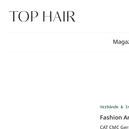
Zum
Inhalt
springen
Maga
Verbände & I
Fashion A
CAT CMC Germ