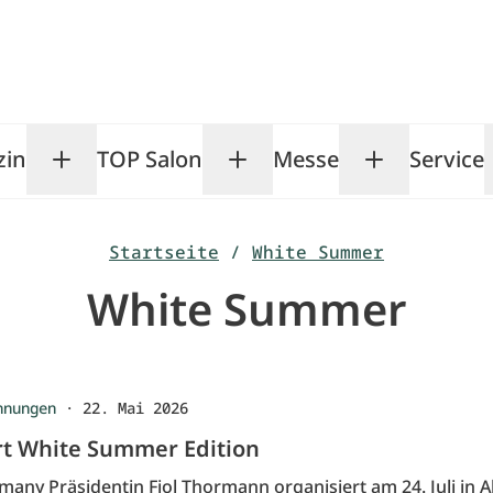
zin
TOP Salon
Messe
Service
Toggle Magazin submenu
Toggle TOP Salon subm
Toggle Me
Startseite
/
White Summer
White Summer
nnungen
·
22. Mai 2026
rt White Summer Edition
any Präsidentin Fiol Thormann organisiert am 24. Juli in A