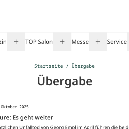
zin
TOP Salon
Messe
Service
Toggle Magazin submenu
Toggle TOP Salon subm
Toggle Me
Startseite
/
Übergabe
Übergabe
 Oktober 2025
ure: Es geht weiter
tzlichen Unfalltod von Georg Empl im April führen die bei