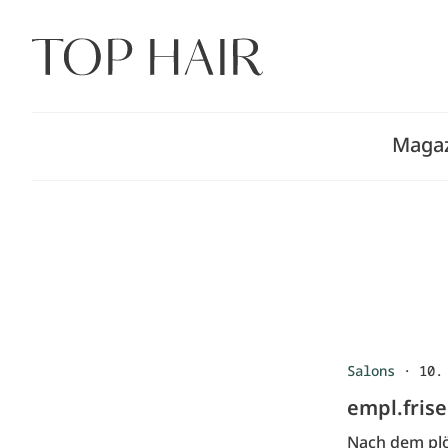
Zum
Inhalt
springen
Maga
Salons
·
10.
empl.frise
Nach dem plö