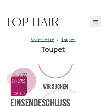
Zum
Inhalt
springen
Startseite
/
Toupet
Toupet