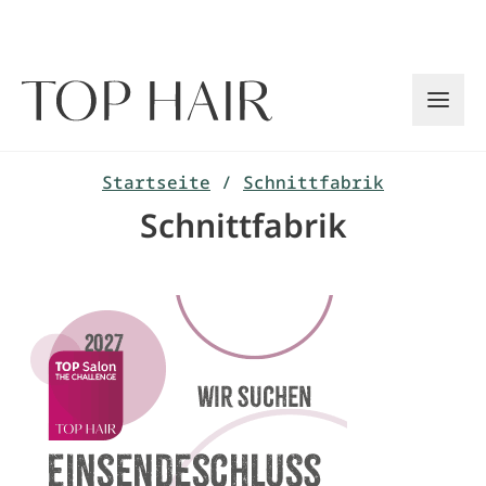
Zum
Inhalt
springen
Startseite
/
Schnittfabrik
Schnittfabrik