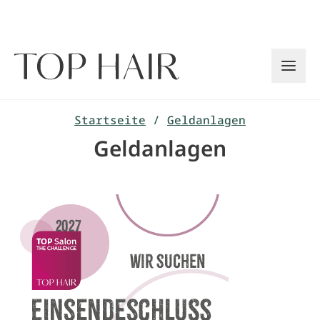
Zum
Inhalt
springen
Startseite
/
Geldanlagen
Geldanlagen