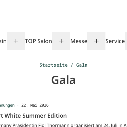
zin
TOP Salon
Messe
Service
Toggle Magazin submenu
Toggle TOP Salon subm
Toggle Me
Startseite
/
Gala
Gala
nnungen
·
22. Mai 2026
rt White Summer Edition
any Präsidentin Fiol Thormann organisiert am 24. Juli in A