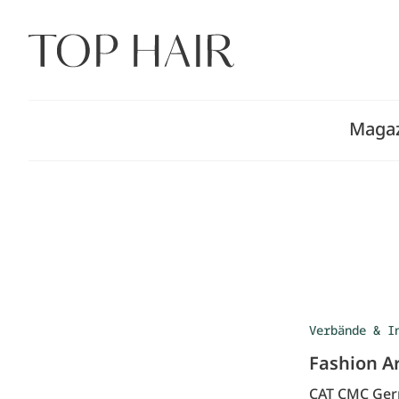
Zum
Inhalt
springen
Maga
Verbände & I
Fashion A
CAT CMC Germ