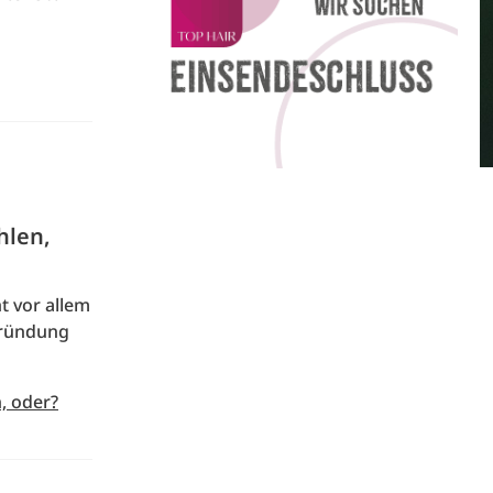
hlen,
t vor allem
 Gründung
, oder?