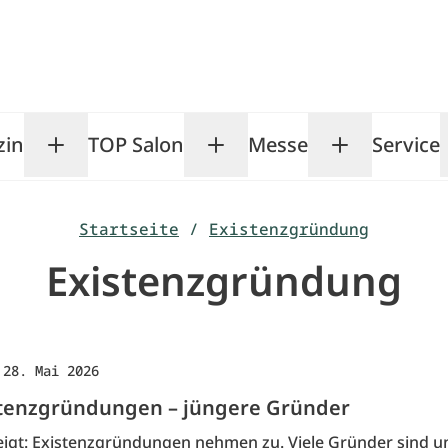
zin
TOP Salon
Messe
Service
Toggle Magazin submenu
Toggle TOP Salon subm
Toggle Me
Startseite
/
Existenzgründung
Existenzgründung
·
28. Mai 2026
tenzgründungen – jüngere Gründer
eigt: Existenzgründungen nehmen zu. Viele Gründer sind un