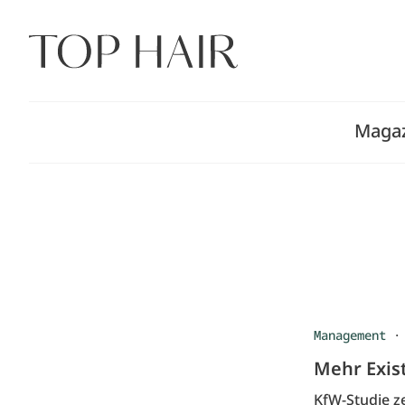
Zum
Inhalt
springen
Maga
Management
Mehr Exis
KfW-Studie z