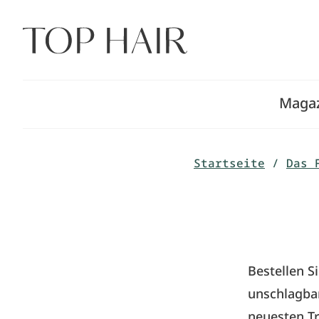
Zum
Inhalt
springen
Maga
Startseite
/
Das 
Bestellen S
unschlagbar
neuesten Tr