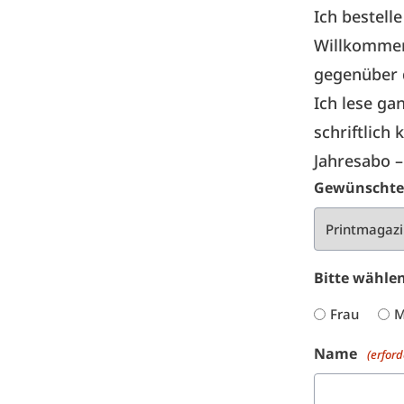
Ich bestell
Willkommen
gegenüber d
Ich lese ga
schriftlich 
Jahresabo 
Gewünschte
Bitte wähle
Frau
M
Name
(erford