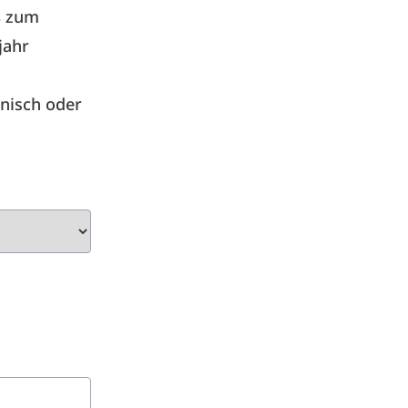
s
zum
jahr
onisch oder