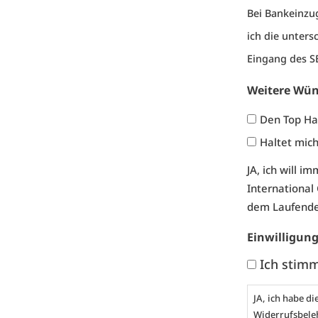
Bei Bankeinz
ich die unter
Eingang des S
Weitere Wü
Den Top Ha
Haltet mic
JA, ich will 
International
dem Laufende
Einwilligun
Ich stim
JA, ich habe di
Widerrufsbele