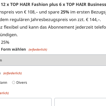
e
12 x TOP HAIR Fashion plus 6 x TOP HAIR Busines
spreis von € 108,– und spare
25%
im ersten Bezugs
em regulären Jahresbezugspreis von zzt. € 144,–.
nz flexibel und kann das Abonnement jederzeit telef
kündigen.
– 25%
 Form wählen
(erforderlich)
n
(erforderlich)
ann
Divers
erlich)