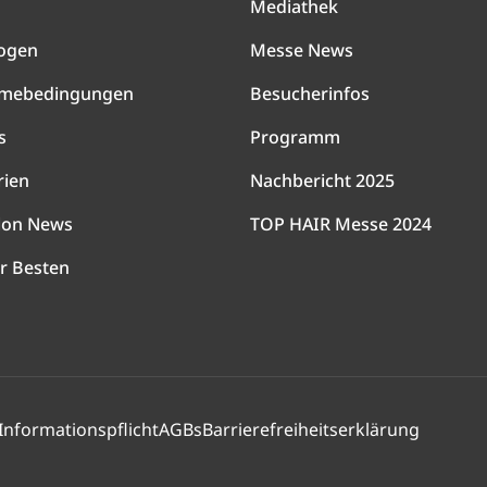
Mediathek
ogen
Messe News
hmebedingungen
Besucherinfos
s
Programm
rien
Nachbericht 2025
lon News
TOP HAIR Messe 2024
r Besten
Informationspflicht
AGBs
Barrierefreiheitserklärung