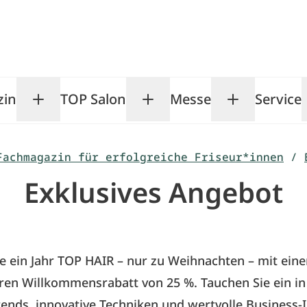
zin
TOP Salon
Messe
Service
Toggle Magazin submenu
Toggle TOP Salon subm
Toggle Me
Fachmagazin für erfolgreiche Friseur*innen
/
Exklusives Angebot
ie ein Jahr TOP HAIR – nur zu Weihnachten – mit ein
en Willkommensrabatt von 25 %. Tauchen Sie ein in
ends, innovative Techniken und wertvolle Business-I