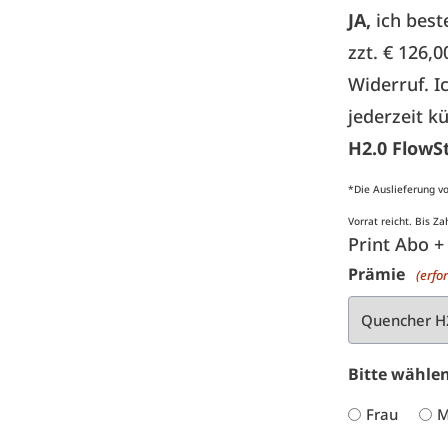
JA,
ich best
zzt. € 126,
Widerruf. I
jederzeit 
H2.0 FlowS
*Die Auslieferung vo
Vorrat reicht. Bis 
Print Abo +
Prämie
(erfo
Bitte wähle
Frau
M