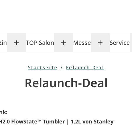
zin
TOP Salon
Messe
Service
Toggle Magazin submenu
Toggle TOP Salon subm
Toggle Me
Startseite
/
Relaunch-Deal
Relaunch-Deal
nk:
2.0 FlowState™ Tumbler | 1.2L von Stanley