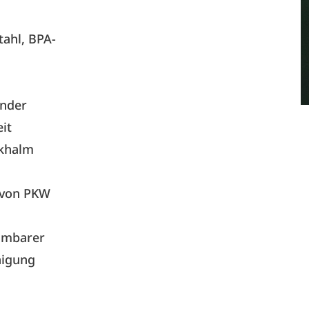
tahl, BPA-
ender
it
nkhalm
 von PKW
hmbarer
igung​