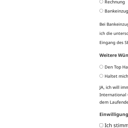
Rechnung
Bankeinzu
Bei Bankeinz
ich die unter
Eingang des S
Weitere Wü
Den Top Ha
Haltet mic
JA, ich will 
International
dem Laufende
Einwilligun
Ich stim