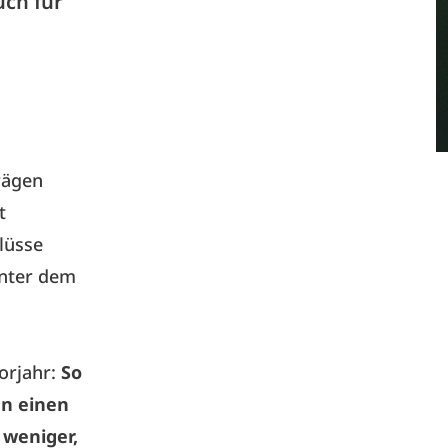
ch für
rägen
t
lüsse
unter dem
Vorjahr:
So
en einen
 weniger,