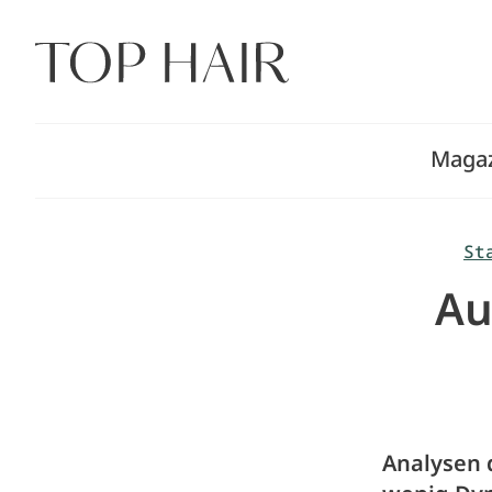
Zum
Inhalt
springen
Maga
St
Au
Analysen 