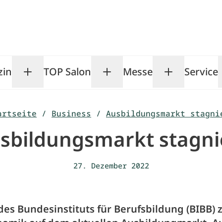
zin
TOP Salon
Messe
Service
Toggle Magazin submenu
Toggle TOP Salon subm
Toggle Me
artseite
/
Business
/
Ausbildungsmarkt stagni
sbildungsmarkt stagni
27. Dezember 2022
des Bundesinstituts für Berufsbildung (BIBB) 