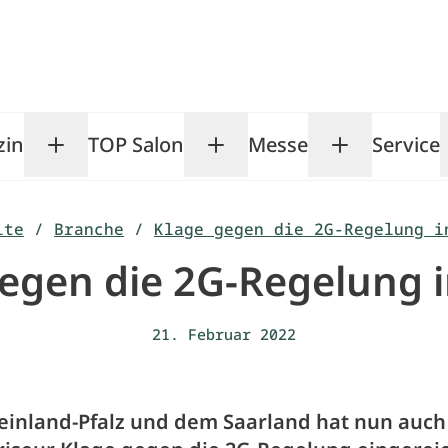
zin
TOP Salon
Messe
Service
Toggle Magazin submenu
Toggle TOP Salon subm
Toggle Me
ite
/
Branche
/
Klage gegen die 2G-Regelung i
egen die 2G-Regelung i
21. Februar 2022
inland-Pfalz und dem Saarland hat nun auch