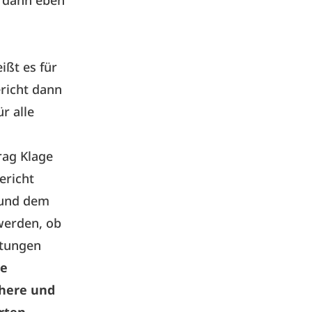
h dann eben
ißt es für
ericht dann
r alle
rag Klage
ericht
z und dem
werden, ob
stungen
ne
chere und