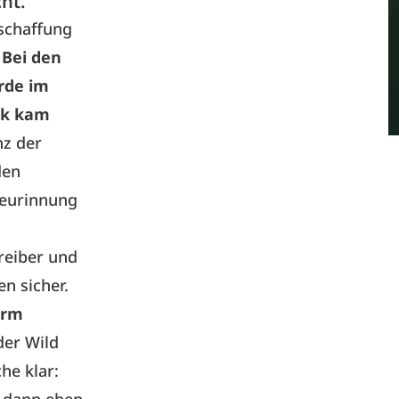
ht.
bschaffung
.
Bei den
rde im
rk kam
nz der
den
seurinnung
reiber und
n sicher.
orm
der Wild
he klar: