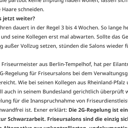
ie partout keine Impfung haben wollen, lassen sic
e Haare schneiden.
 jetzt weiter?
ahren dauert in der Regel 3 bis 4 Wochen. So lange he
 und seine Kollegen erst mal abwarten. Sollte das G
g außer Vollzug setzen, stünden die Salons wieder fü
, Friseurmeister aus Berlin-Tempelhof, hat per Eilant
G-Regelung für Friseursalons bei dem Verwaltungsg
ereicht. Wie bei seinen Kollegen aus Rheinland-Pfal
ll auch in seinem Bundesland gerichtlich überprüft 
lung für die Inanspruchnahme von Friseurdienstlei
nwandfrei ist. Exner erklärt:
Die 2G-Regelung ist ei
ur Schwarzarbeit. Friseursalons sind die einzig si