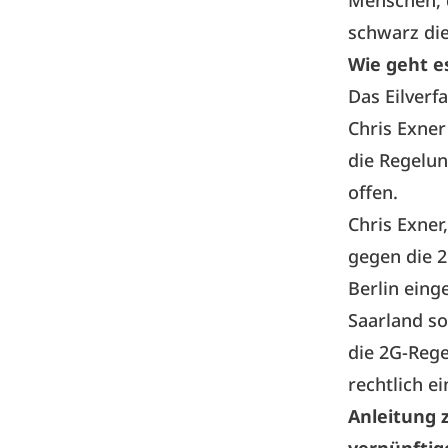
Menschen, d
schwarz di
Wie geht es
Das Eilverf
Chris Exner
die Regelun
offen.
Chris Exner
gegen die 2
Berlin eing
Saarland so
die 2G-Rege
rechtlich ei
Anleitung z