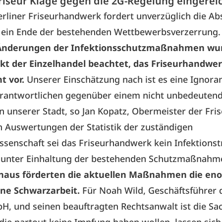
Friseur Klage gegen die 2G-Regelung eingereic
rliner Friseurhandwerk fordert unverzüglich die A
 ein Ende der bestehenden Wettbewerbsverzerrung
 Änderungen der Infektionsschutzmaßnahmen wu
t der Einzelhandel beachtet, das Friseurhandwe
t vor.
Unserer Einschätzung nach ist es eine Ignora
Verantwortlichen gegenüber einem nicht unbedeuten
 unserer Stadt, so Jan Kopatz, Obermeister der Fri
h Auswertungen der Statistik der zuständigen
senschaft sei das Friseurhandwerk kein Infektionst
 unter Einhaltung der bestehenden Schutzmaßnahme
naus förderten die aktuellen Maßnahmen die en
ne Schwarzarbeit.
Für Noah Wild, Geschäftsführer 
, und seinen beauftragten Rechtsanwalt ist die Sac