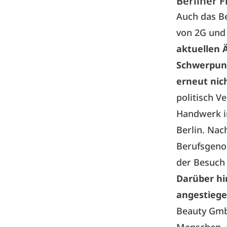
Berliner 
Auch das Be
von 2G und
aktuellen
Schwerpunk
erneut nich
politisch 
Handwerk in
Berlin. Nac
Berufsgenos
der Besuch
Darüber hi
angestiege
Beauty GmbH