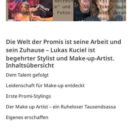
Lukas Kuciel beim Refreshing von Motsi Mabuse
für „Let’s Dance“ und mit Nazan Eckes beim
Personal Styling, Fotos: Motsi Mabuse, Nazan
Eckes, Lukas Kuciel
Die Welt der Promis ist seine Arbeit und
sein Zuhause – Lukas Kuciel ist
begehrter Stylist und Make-up-Artist.
Inhaltsübersicht
Dem Talent gefolgt
Leidenschaft für Make-up entdeckt
Erste Promi-Stylings
Der Make up Artist – ein Ruheloser Tausendsassa
Eigenes erschaffen