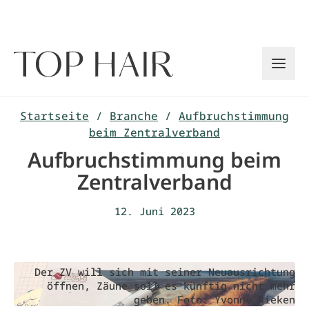
Zum
Inhalt
springen
Startseite
/
Branche
/
Aufbruchstimmung
beim Zentralverband
Aufbruchstimmung beim
Zentralverband
12. Juni 2023
Der ZV will sich mit seiner Neuausrichtung
öffnen, Zäune soll es künftig nicht mehr
geben. Foto: Yvonne Rieken