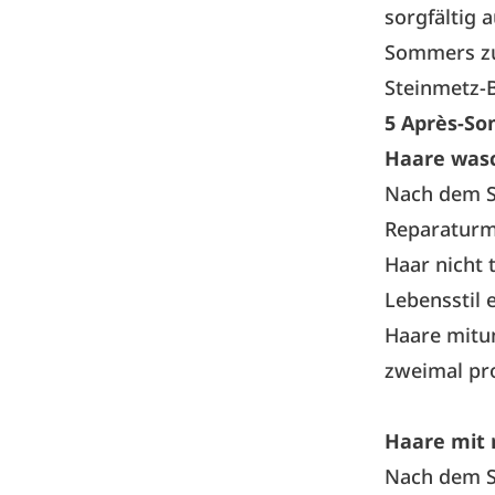
sorgfältig 
Sommers zu 
Steinmetz-B
5 Après-So
Haare wasch
Nach dem S
Reparaturm
Haar nicht 
Lebensstil 
Haare mitun
zweimal pr
Haare mit 
Nach dem S