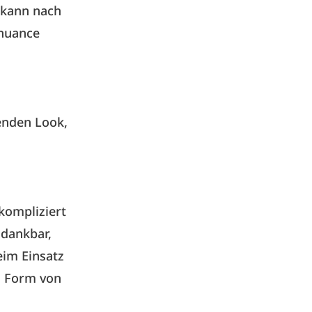
 kann nach
bnuance
enden Look,
kompliziert
 dankbar,
im Einsatz
in Form von