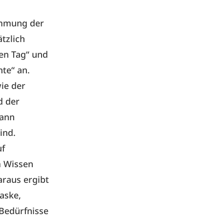
timmung der
tzlich
en Tag“ und
te“ an.
ie der
d der
Dann
ind.
uf
m Wissen
araus ergibt
aske,
 Bedürfnisse