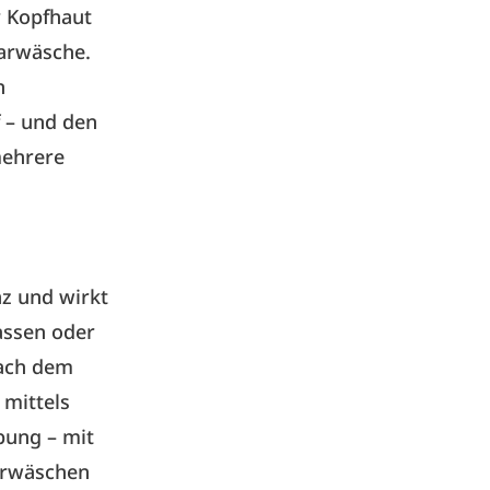
r Kopfhaut
arwäsche.
n
 – und den
mehrere
nz und wirkt
assen oder
nach dem
 mittels
bung – mit
arwäschen