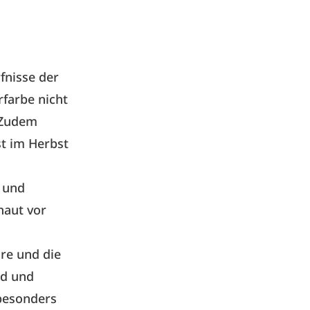
fnisse der
rfarbe nicht
 Zudem
st im Herbst
 und
haut vor
re und die
nd und
 besonders