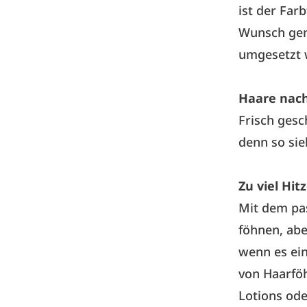
ist der Fa
Wunsch gen
umgesetzt 
Haare nac
Frisch gesc
denn so sie
Zu viel Hit
Mit dem pas
föhnen, abe
wenn es ei
von Haarföh
Lotions ode