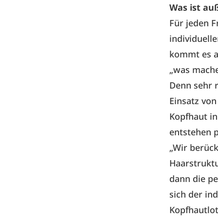
Was ist au
Für jeden F
individuell
kommt es a
„was mache 
Denn sehr r
Einsatz vo
Kopfhaut in
entstehen p
„Wir berück
Haarstruktu
dann die pe
sich der in
Kopfhautlot