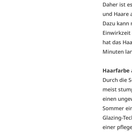
Daher ist e
und Haare 
Dazu kann 
Einwirkzei
hat das Ha
Minuten lan
Haarfarbe 
Durch die S
meist stump
einen ungew
Sommer eine
Glazing-Tec
einer pfle