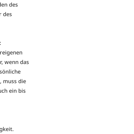
den des
r des
:
ereigenen
r, wenn das
rsönliche
t, muss die
uch ein bis
gkeit.