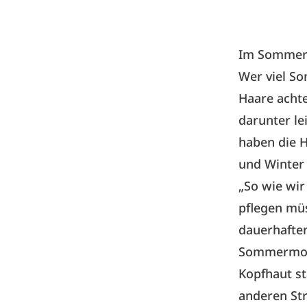
Im Sommer 
Wer viel So
Haare achte
darunter le
haben die H
und Winter 
„So wie wi
pflegen müs
dauerhafte
Sommermona
Kopfhaut st
anderen Str