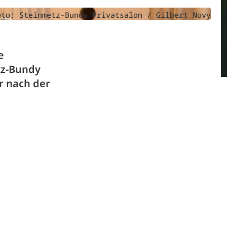
oto: Steinmetz-Bundy Privatsalon / Gilbert Novy
e
tz-Bundy
r nach der