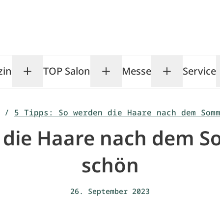
zin
TOP Salon
Messe
Service
Toggle Magazin submenu
Toggle TOP Salon subm
Toggle Me
/
5 Tipps: So werden die Haare nach dem Som
n die Haare nach dem
schön
26. September 2023