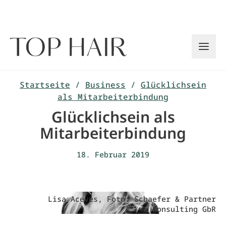
Zum
Inhalt
springen
Startseite
/
Business
/
Glücklichsein
als Mitarbeiterbindung
Glücklichsein als
Mitarbeiterbindung
18. Februar 2019
Lisa Aceves, Foto: Schaefer & Partner
Consulting GbR