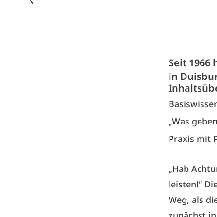
Seit 1966
in Duisbu
Inhaltsüb
Basiswissen
„Was geben
Praxis mit 
„Hab Achtu
leisten!“ D
Weg, als di
zunächst in