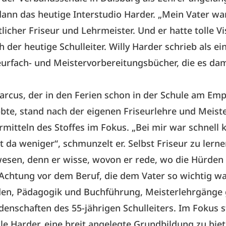
ann das heutige Interstudio Harder. „Mein Vater wa
tlicher Friseur und Lehrmeister. Und er hatte tolle Vi
h der heutige Schulleiter. Willy Harder schrieb als ei
eurfach- und Meistervorbereitungsbücher, die es da
rcus, der in den Ferien schon in der Schule am Em
bte, stand nach der eigenen Friseurlehre und Meist
rmitteln des Stoffes im Fokus. „Bei mir war schnell k
ist da weniger“, schmunzelt er. Selbst Friseur zu lerne
esen, denn er wisse, wovon er rede, wo die Hürden
Achtung vor dem Beruf, die dem Vater so wichtig wa
den, Pädagogik und Buchführung, Meisterlehrgänge
idenschaften des 55-jährigen Schulleiters. Im Fokus s
le Harder, eine breit angelegte Grundbildung zu bie