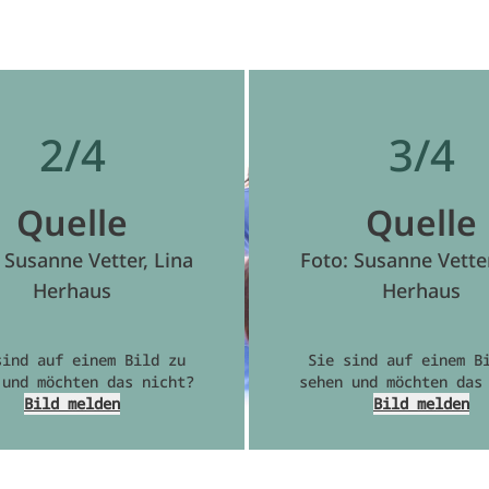
2/4
3/4
Quelle
Quelle
 Susanne Vetter, Lina
Foto: Susanne Vetter
Herhaus
Herhaus
sind auf einem Bild zu
Sie sind auf einem B
 und möchten das nicht?
sehen und möchten das
Bild melden
Bild melden