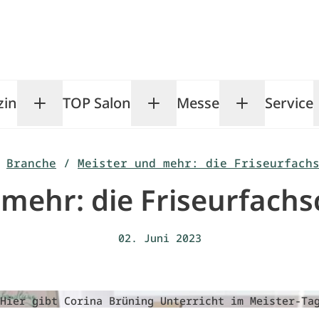
zin
TOP Salon
Messe
Service
Toggle Magazin submenu
Toggle TOP Salon subm
Toggle Me
Branche
/
Meister und mehr: die Friseurfach
mehr: die Friseurfach
02. Juni 2023
Hier gibt Corina Brüning Unterricht im Meister-Ta