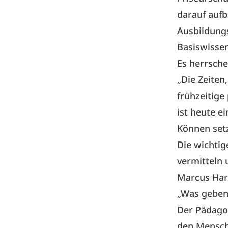
darauf aufb
Ausbildung
Basiswissen
Es herrsche
„Die Zeiten
frühzeitige
ist heute e
Können setz
Die wichtig
vermitteln 
Marcus Hard
„Was geben
Der Pädagog
den Mensch