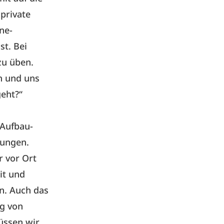
private
ne-
st. Bei
zu üben.
n und uns
geht?“
 Aufbau-
lungen.
r vor Ort
it und
en. Auch das
ig von
üssen wir