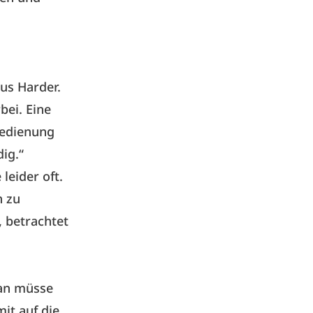
us Harder.
bei. Eine
bedienung
ig.“
leider oft.
h zu
, betrachtet
Man müsse
it auf die