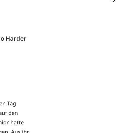
io Harder
en Tag
auf den
nior hatte
gen. Aus ihr