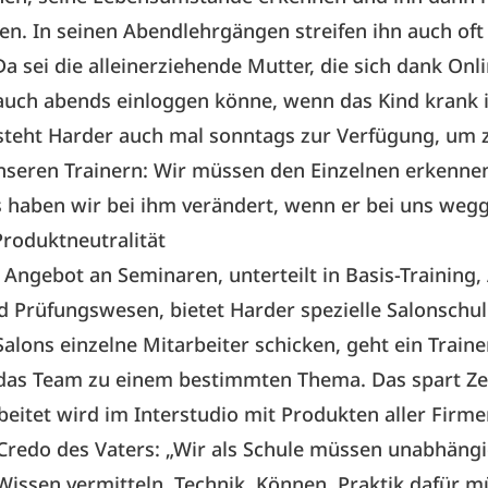
n. In seinen Abendlehrgängen streifen ihn auch oft 
a sei die alleinerziehende Mutter, die sich dank Onli
auch abends einloggen könne, wenn das Kind krank i
steht Harder auch mal sonntags zur Verfügung, um 
nseren Trainern: Wir müssen den Einzelnen erkenne
 haben wir bei ihm verändert, wenn er bei uns weg
Produktneutralität
ngebot an Seminaren, unterteilt in Basis-Training,
d Prüfungswesen, bietet Harder spezielle Salonschu
Salons einzelne Mitarbeiter schicken, geht ein Traine
 das Team zu einem bestimmten Thema. Das spart Ze
beitet wird im Interstudio mit Produkten aller Firm
 Credo des Vaters: „Wir als Schule müssen unabhäng
issen vermitteln. Technik, Können, Praktik dafür m