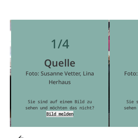
1/4
Quelle
Foto: Susanne Vetter, Lina
Foto:
Herhaus
Sie sind auf einem Bild zu
Sie 
sehen und möchten das nicht?
sehen
Bild melden