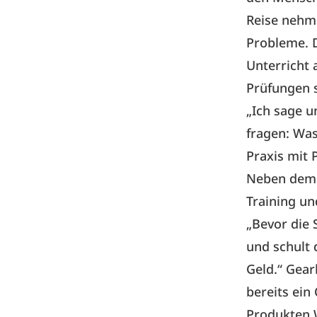
Reise nehme
Probleme. D
Unterricht 
Prüfungen 
„Ich sage u
fragen: Was
Praxis mit 
Neben dem A
Training un
„Bevor die 
und schult
Geld.“ Gear
bereits ein
Produkten W