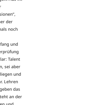
r
sionen“,
ner der
mals noch
pfang und
erprüfung
lar: Talent
n, sei aber
 liegen und
r. Lehren
 geben das
teht an der
ten und