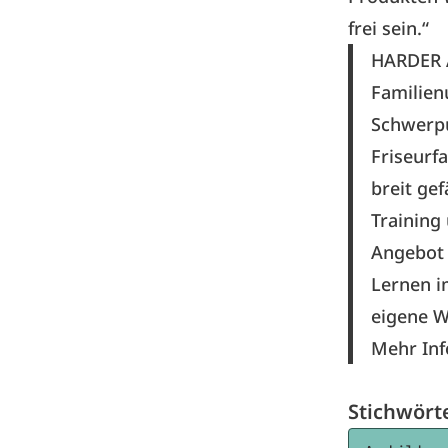
frei sein.“
HARDER 
Familien
Schwerpu
Friseurf
breit gef
Training
Angebot 
Lernen i
eigene W
Mehr Inf
Stichwört