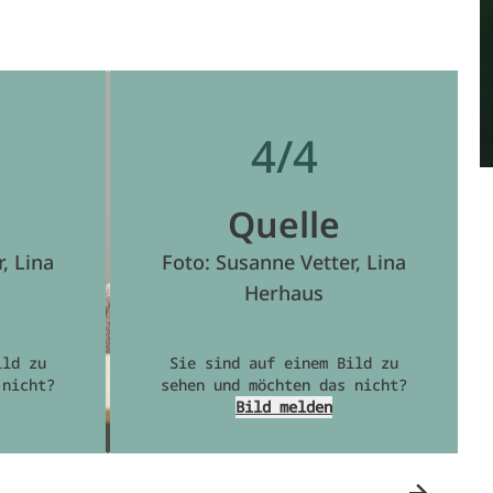
4/4
Quelle
, Lina
Foto: Susanne Vetter, Lina
Herhaus
ild zu
Sie sind auf einem Bild zu
 nicht?
sehen und möchten das nicht?
Bild melden