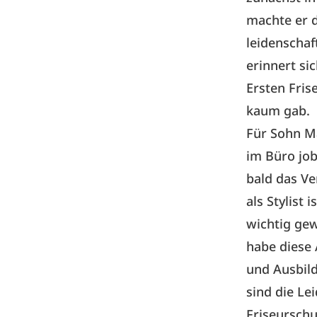
machte er d
leidenschaf
erinnert sic
Ersten Fris
kaum gab.
Für Sohn Ma
im Büro job
bald das Ve
als Stylist 
wichtig gew
habe diese 
und Ausbil
sind die Le
Friseurschu