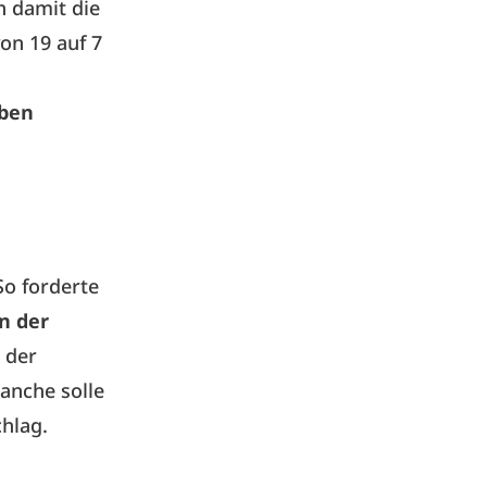
h damit die
on 19 auf 7
aben
o forderte
n der
 der
ranche solle
hlag.