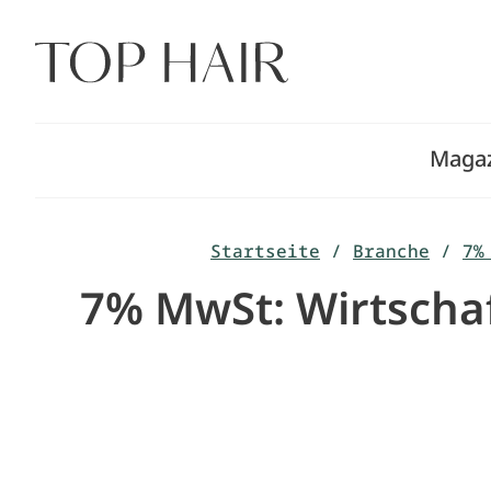
Zum
Inhalt
springen
Maga
Startseite
/
Branche
/
7%
7% MwSt: Wirtschaf