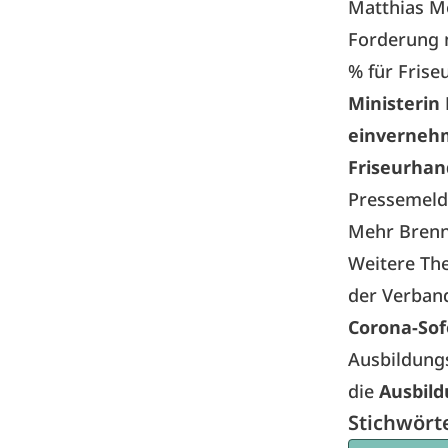
Matthias Mo
Forderung 
% für Frise
Ministerin
einvernehm
Friseurhan
Pressemeld
Mehr Bren
Weitere Th
der Verban
Corona-Sof
Ausbildungs
die
Ausbil
Stichwört