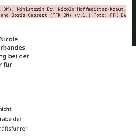
K BW), Ministerin Dr. Nicole Hoffmeister-Kraut,
 und Boris Gassert (FFK BW) (v.l.) Foto: FFK BW
Nicole
verbandes
ng bei der
 für
nicht
grabe den
häftsführer