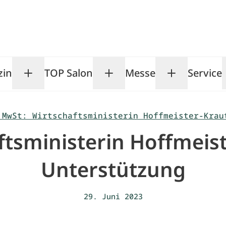
zin
TOP Salon
Messe
Service
Toggle Magazin submenu
Toggle TOP Salon subm
Toggle Me
 MwSt: Wirtschaftsministerin Hoffmeister-Krau
tsministerin Hoffmeist
Unterstützung
29. Juni 2023