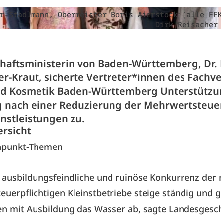
r-Stadlmann, Obermeister Boris Aierstock (alle FF
Dirk Reisacher
chaftsministerin von Baden-Württemberg, Dr. 
er-Kraut, sicherte Vertreter*innen des Fach
nd Kosmetik Baden-Württemberg Unterstützu
 nach einer Reduzierung der Mehrwertsteuer
enstleistungen zu.
ersicht
npunkt-Themen
, ausbildungsfeindliche und ruinöse Konkurrenz der 
uerpflichtigen Kleinstbetriebe steige ständig und 
en mit Ausbildung das Wasser ab, sagte Landesgesc