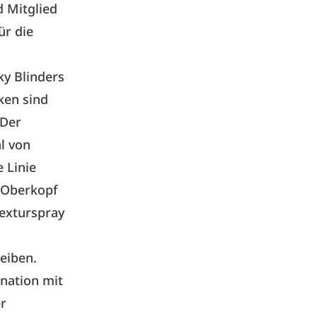
d Mitglied
ür die
ky Blinders
ken sind
 Der
l von
 Linie
n Oberkopf
Texturspray
leiben.
nation mit
er