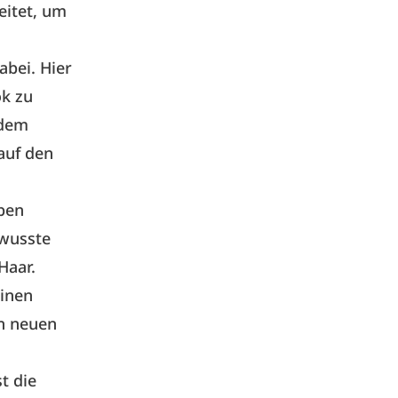
eitet, um
abei. Hier
ok zu
 dem
auf den
aben
ewusste
Haar.
inen
en neuen
t die