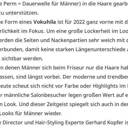
e Perm = Dauerwelle für Männer) in die Haare gearb
zu unterstützen.
e Form eines
Vokuhila
ist für 2022 ganz vorne mit d
ürlichkeit im Fokus. Um eine große Lockerheit im Lo
erden die Seiten und Nackenpartien sehr weich mit
erbunden, damit keine starken Längenunterschiede 
k sichtbar werden.
 in denen Männer sich beim Friseur nur die Haare h
assen, sind längst vorbei. Der moderne und trendb
ute scheut sich nicht vor Farbe oder Highlights im 
 männliche Salonbesucher legen großen Wert auf e
en Look. Und dieser Zeitgeist spiegelt sich auch in d
 Looks für Männer wieder.
e Director und Hair-Styling Experte Gerhard Kopfer is