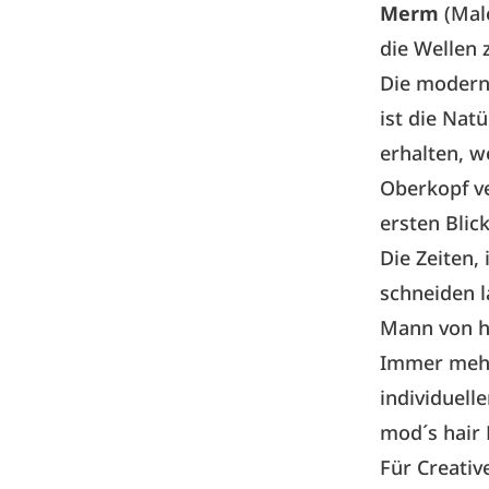
Merm
(Mal
die Wellen 
Die modern
ist die Nat
erhalten, w
Oberkopf v
ersten Blic
Die Zeiten,
schneiden l
Mann von he
Immer mehr
individuell
mod´s hair
Für Creativ