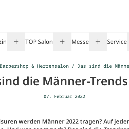
zin
TOP Salon
Messe
Service
Toggle Magazin submenu
Toggle TOP Salon subm
Toggle Me
Barbershop & Herrensalon
/
Das sind die Männ
sind die Männer-Trends
07. Februar 2022
isuren werden Männer 2022 tragen? Auf jeden