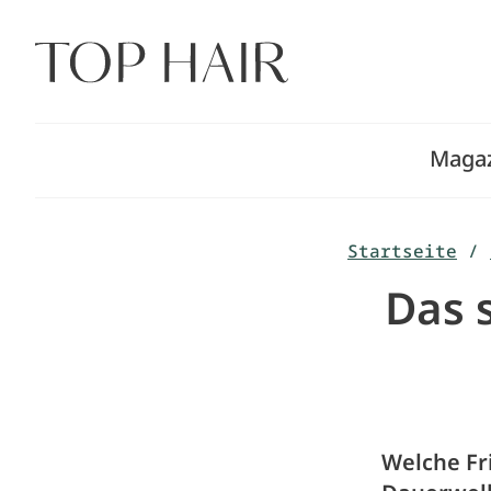
Zum
Inhalt
springen
Maga
Startseite
/
Das 
Welche Fr