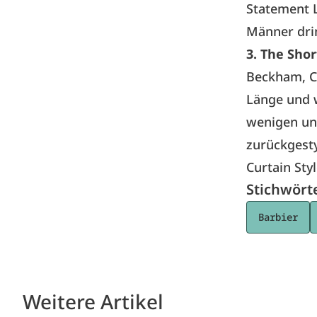
Statement L
Männer dri
3. The Short
Beckham, Co
Länge und w
wenigen unv
zurückgesty
Curtain Styl
Stichwört
Barbier
Weitere Artikel