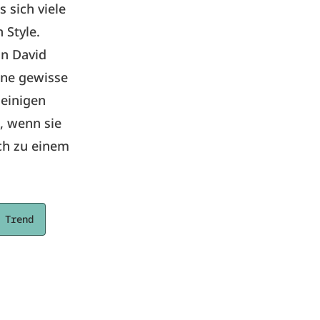
 sich viele
 Style.
an David
ine gewisse
 einigen
, wenn sie
ch zu einem
Trend