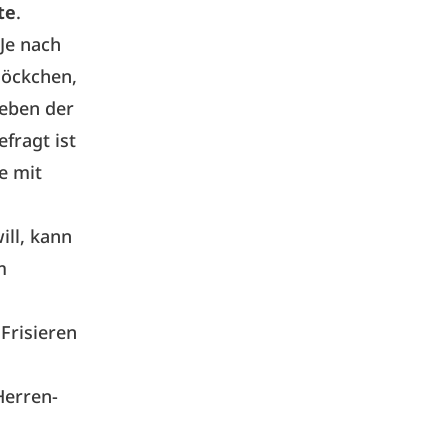
te
.
Je nach
löckchen,
Neben der
efragt ist
e mit
ill, kann
m
Frisieren
Herren-