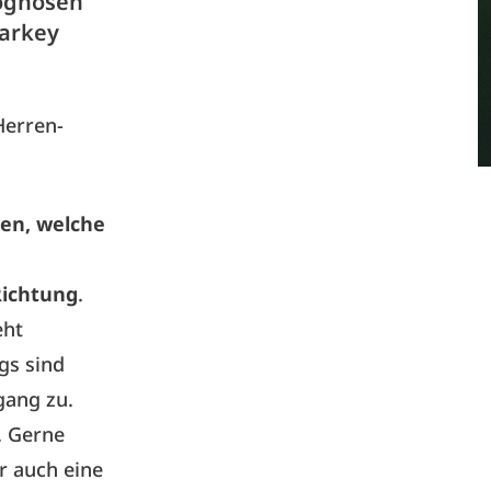
rognosen
tarkey
Herren-
en, welche
Richtung
.
eht
gs sind
gang zu.
. Gerne
r auch eine