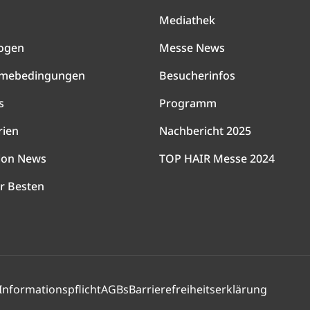
Mediathek
ogen
Messe News
hmebedingungen
Besucherinfos
s
Programm
rien
Nachbericht 2025
lon News
TOP HAIR Messe 2024
r Besten
Informationspflicht
AGBs
Barrierefreiheitserklärung