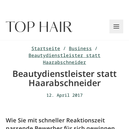
Zum
Inhalt
springen
Startseite
/
Business
/
Beautydienstleister statt
Haarabschneider
Beautydienstleister statt
Haarabschneider
12. April 2017
Wie Sie mit schneller Reaktionszeit
passende Bewerber für sich gewinnen.