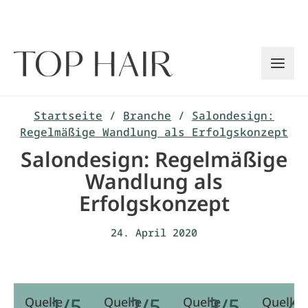
Zum
Inhalt
springen
Startseite
/
Branche
/
Salondesign:
Regelmäßige Wandlung als Erfolgskonzept
Salondesign: Regelmäßige
Wandlung als
Erfolgskonzept
24. April 2020
1/5
2/5
3/5
4
Quelle
Quelle
Quelle
Quelle