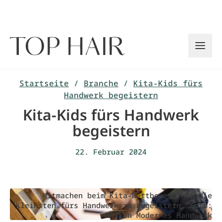
Zum
Inhalt
springen
Startseite
/
Branche
/
Kita-Kids fürs
Handwerk begeistern
Kita-Kids fürs Handwerk
begeistern
22. Februar 2024
Mitmachen beim Kita-Wettbewerb, um die
Kleinsten fürs Handwerk zu begeistern, Foto:
Aktion Modernes Handwerk