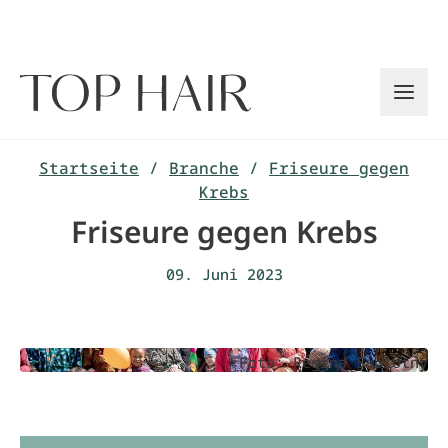
Zum
Inhalt
springen
Startseite
/
Branche
/
Friseure gegen
Krebs
Friseure gegen Krebs
09. Juni 2023
Foto: Regina Sablotny