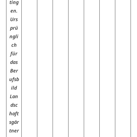
ting
en.
Urs
prü
ngli
ch
für
das
Ber
ufsb
ild
Lan
dsc
haft
sgär
tner