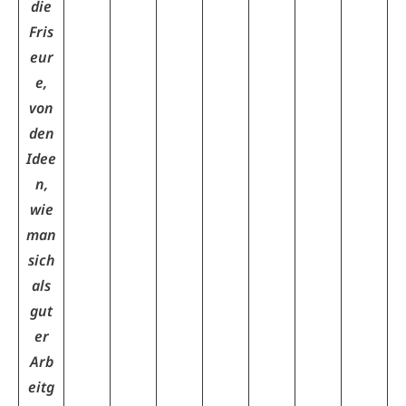
die
Fris
eur
e,
von
den
Idee
n,
wie
man
sich
als
gut
er
Arb
eitg