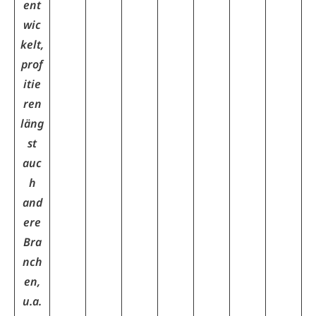
ent
wic
kelt,
prof
itie
ren
läng
st
auc
h
and
ere
Bra
nch
en,
u.a.