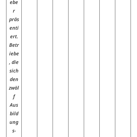
ebe
r
präs
enti
ert.
Betr
iebe
, die
sich
den
zwöl
f
Aus
bild
ung
s-