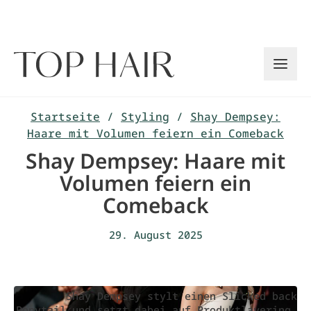
Zum
Inhalt
springen
Startseite
/
Styling
/
Shay Dempsey:
Haare mit Volumen feiern ein Comeback
Shay Dempsey: Haare mit
Volumen feiern ein
Comeback
29. August 2025
Shay Dempsey stylt einen Slicked back
Ponytail und setzt dabei auf Produktlayering.