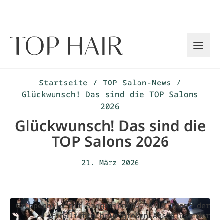
Zum
Inhalt
springen
Startseite
/
TOP Salon-News
/
Glückwunsch! Das sind die TOP Salons
2026
Glückwunsch! Das sind die
TOP Salons 2026
21. März 2026
Gruppenbild mit Siegerinnen - Alle Teams der
Finalisten beim großen Abschluss der