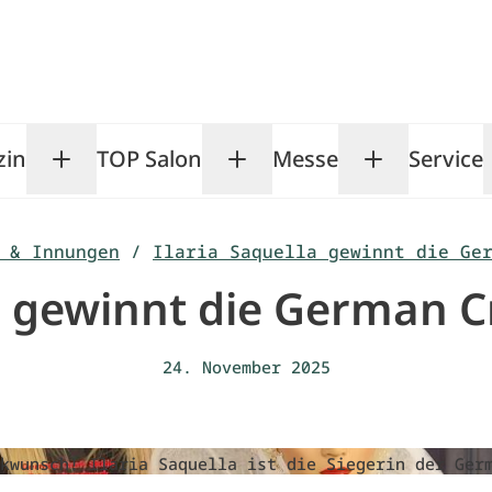
zin
TOP Salon
Messe
Service
Toggle Magazin submenu
Toggle TOP Salon subm
Toggle Me
 & Innungen
/
Ilaria Saquella gewinnt die Ge
a gewinnt die German Cr
24. November 2025
kwunsch! Ilaria Saquella ist die Siegerin der Ger