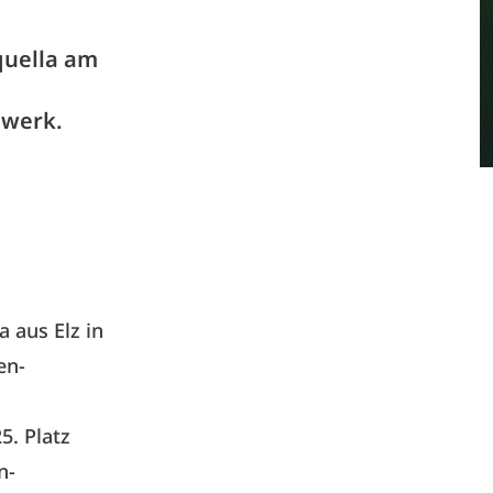
quella am
dwerk.
a aus Elz in
en-
5. Platz
n-