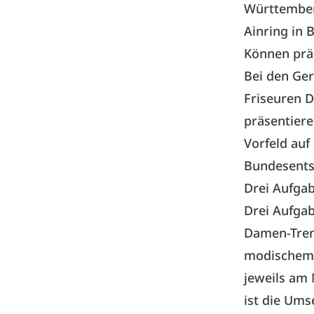
Württemberg
Ainring in 
Können prä
Bei
den Ger
Friseuren 
präsentiere
Vorfeld au
Bundesentsc
Drei Aufg
Drei Aufgab
Damen-Trend
modischem S
jeweils am 
ist die Ums