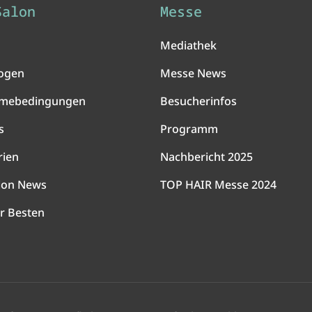
Salon
Messe
Mediathek
ogen
Messe News
hmebedingungen
Besucherinfos
s
Programm
rien
Nachbericht 2025
lon News
TOP HAIR Messe 2024
r Besten