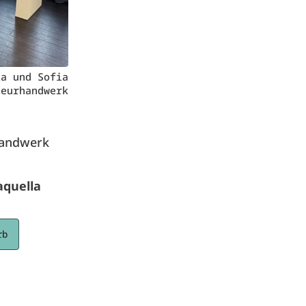
la und Sofia
seurhandwerk
rhandwerk
aquella
rb