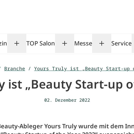
zin
TOP Salon
Messe
Service
Toggle Magazin submenu
Toggle TOP Salon subm
Toggle Me
/
Branche
/
Yours Truly ist „Beauty Start-up 
y ist „Beauty Start-up o
02. Dezember 2022
Beauty-Ableger Yours Truly wurde mit dem In