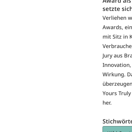
Award als
setzte si
Verliehen 
Awards, ei
mit Sitz in
Verbraucher
Jury aus Br
Innovation,
Wirkung. D
überzeugen
Yours Truly
her.
Stichwört