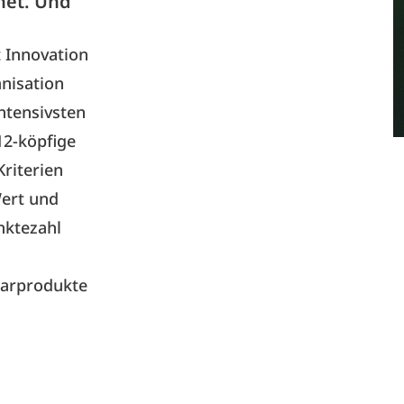
net. Und
 Innovation
nisation
ntensivsten
12-köpfige
riterien
Wert und
nktezahl
aarprodukte