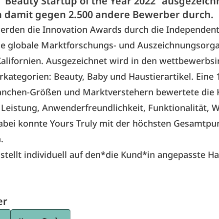
 “Beauty Startup of the Year 2022“ ausgezeich
ch damit gegen 2.500 andere Bewerber durch.
werden die Innovation Awards durch die Independent
ne globale Marktforschungs- und Auszeichnungsorga
 Kalifornien. Ausgezeichnet wird in den wettbewerbsi
kategorien: Beauty, Baby und Haustierartikel. Eine 
anchen-Größen und Marktverstehern bewertete die K
 Leistung, Anwenderfreundlichkeit, Funktionalität, 
abei konnte Yours Truly mit der höchsten Gesamtpu
.
stellt individuell auf den*die Kund*in angepasste H
er