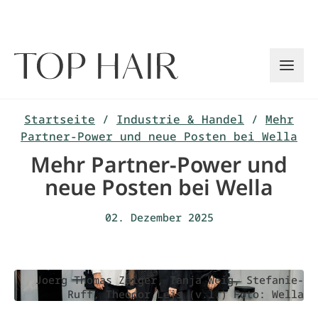
Zum
Inhalt
springen
Startseite
/
Industrie & Handel
/
Mehr
Partner-Power und neue Posten bei Wella
Mehr Partner-Power und
neue Posten bei Wella
02. Dezember 2025
Joerg Thomas Zeiger, Tanja Weig, Stefanie-
Ruff, Theodor Lejs (v.l.) Foto: Wella