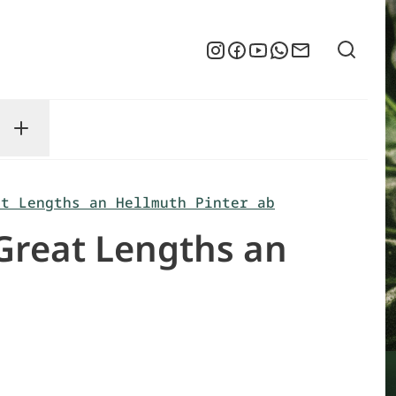
Suche
Instagram
Facebook
YouTube
WhatsApp
Newsletter
enu
sse submenu
Toggle Service submenu
at Lengths an Hellmuth Pinter ab
Great Lengths an