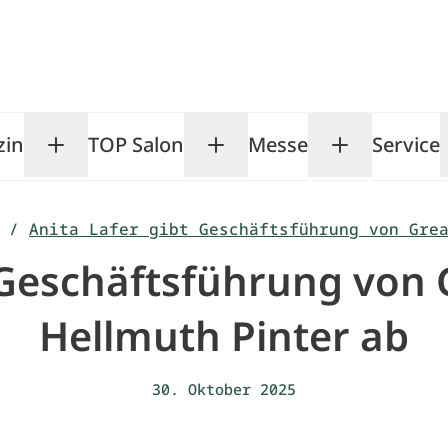
zin
TOP Salon
Messe
Service
Toggle Magazin submenu
Toggle TOP Salon subm
Toggle Me
/
Anita Lafer gibt Geschäftsführung von Gre
t Geschäftsführung von 
Hellmuth Pinter ab
30. Oktober 2025