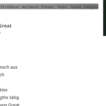
äftsführer Hellmuth Pinter, Foto: Great Lengths
Great
e
unsch aus
ch
ttes
gths tätig
 von Great