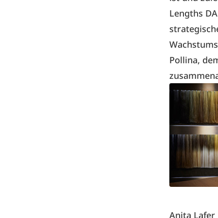
Lengths DA
strategisch
Wachstumsp
Pollina, de
zusammena
Anita Lafer