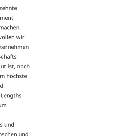
rzehnte
ement
 machen,
wollen wir
Unternehmen
schäfts
ut ist, noch
lem höchste
nd
t Lengths
aum
ns und
enschen und