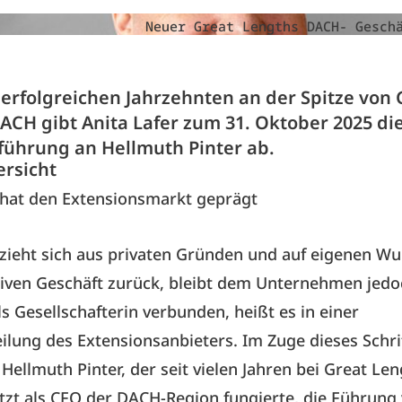
Neuer Great Lengths DACH- Gesch
 erfolgreichen Jahrzehnten an der Spitze von 
ACH gibt Anita Lafer zum 31. Oktober 2025 di
führung an Hellmuth Pinter ab.
ersicht
 hat den Extensionsmarkt geprägt
 zieht sich aus privaten Gründen und auf eigenen W
iven Geschäft zurück, bleibt dem Unternehmen jedo
ls Gesellschafterin verbunden, heißt es in einer
ilung des Extensionsanbieters. Im Zuge dieses Schri
ellmuth Pinter, der seit vielen Jahren bei Great Len
etzt als CFO der DACH-Region fungierte, die Führung