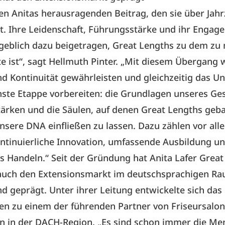
en Anitas herausragenden Beitrag, den sie über Jah
at. Ihre Leidenschaft, Führungsstärke und ihr Engag
eblich dazu beigetragen, Great Lengths zu dem zu
e ist“, sagt Hellmuth Pinter. „Mit diesem Übergang 
und Kontinuität gewährleisten und gleichzeitig das 
hste Etappe vorbereiten: die Grundlagen unseres Ge
tärken und die Säulen, auf denen Great Lengths geba
unsere DNA einfließen zu lassen. Dazu zählen vor al
ontinuierliche Innovation, umfassende Ausbildung u
s Handeln.“ Seit der Gründung hat Anita Lafer Grea
auch den Extensionsmarkt im deutschsprachigen R
d geprägt. Unter ihrer Leitung entwickelte sich das
n zu einem der führenden Partner von Friseursalo
en in der DACH-Region. „Es sind schon immer die M