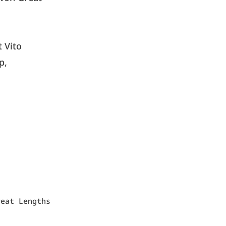
 Vito
p,
reat Lengths