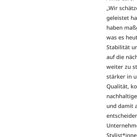
„Wir schätz
geleistet h
haben maßg
was es heut
Stabilität 
auf die näc
weiter zu s
stärker in 
Qualität, k
nachhaltige
und damit 
entscheiden
Unternehme
Stylist*inn