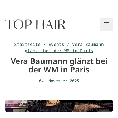
Zum
Inhalt
springen
Startseite
/
Events
/
Vera Baumann
glänzt bei der WM in Paris
Vera Baumann glänzt bei
der WM in Paris
04. November 2025
Vera Baumann freut sich über den vierten
Platz >< Foto: Alexander Baumann